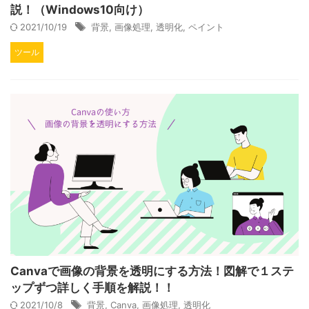
説！（Windows10向け）
2021/10/19
背景
,
画像処理
,
透明化
,
ペイント
ツール
Canvaで画像の背景を透明にする方法！図解で１ステ
ップずつ詳しく手順を解説！！
2021/10/8
背景
,
Canva
,
画像処理
,
透明化