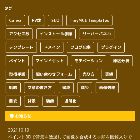
タグ
Canva
PV数
SEO
TinyMCE Templates
アクセス数
インストール手順
サーバーパネル
テンプレート
ドメイン
ブログ記事
プラグイン
ペイント
マインドセット
モチベーション
原因分析
取得手順
問い合わせフォーム
売り方
実績
戦略
文章の書き方
構成
減少
画像処理
目安
背景
装飾
透明化
お知らせ
2021.10.19
ペイント3Dで背景を透過して画像を合成する手順を図解入りで