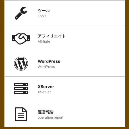
ツール
Tools
アフィリエイト
Affiliate
WordPress
WordPress
XServer
XServer
運営報告
operation report